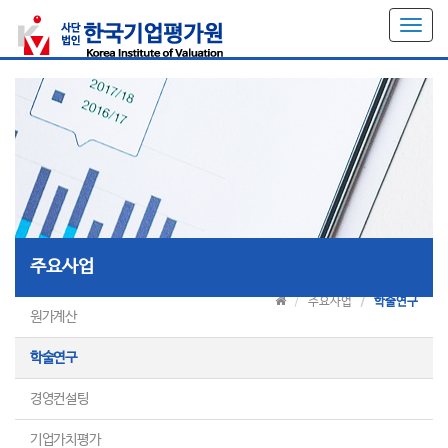
T
o
g
g
l
e
n
a
v
i
g
a
주요사업
t
i
주요사업
학술연구
o
원가계산
n
학술연구
경영컨설팅
기업가치평가