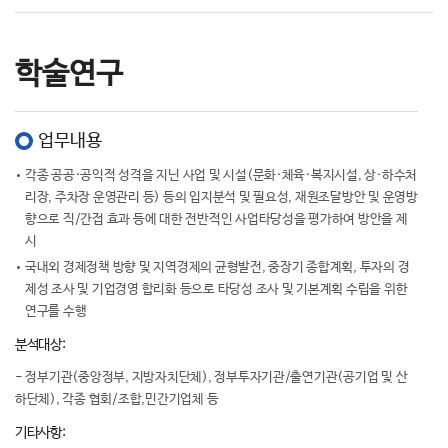
학술연구
업무내용
각종 공공·공익적 성격을 지닌 사업 및 시설(문화·체육·복지시설, 상·하수처
리장, 주차장 운영관리 등) 등의 입지분석 및 필요성, 재원조달방안 및 운영방
향으로 직/간접 효과 등에 대한 전반적인 사업타당성을 평가하여 방안을 제
시
국내외 경제정책 방향 및 지역경제의 균형발전, 중장기 종합계획, 투자의 경
제성 조사 및 기업경영 합리화 등으로 타당성 조사 및 기본계획 수립을 위한
연구를 수행
분석대상:
- 정부기관(중앙정부, 지방자치단체), 정부투자기관/출연기관(공기업 및 산
하단체), 각종 협회/조합,민간기업체 등
기타사항: