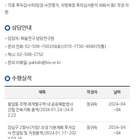
- 각종 투자심사(타당성 사전평가, 지방재정 투자심사분석 의뢰서 등) 작성 지
원
상담안내
담당자
: 학술연구 담당연구원
문의 전화
: 02-508-7002(대표)/070-7730-4580(직통)
팩스
: 02-508-2752
문의 이메일
: parkdh@kiv.or.kr
수행실적
제목
작성자
날짜
용답동 주택 재개발구역 내 공공복합청사
정귀숙
2024-04
건립 건축기획 용역/2024.01.24~24.0
-04
2.22
강남구 2청사(가칭) 조성 기본계획 투자심
정귀숙
2024-04
사 컨설팅 및 지원용역/2024.01.17~202
-04
4.03.16