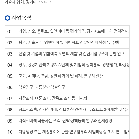
기술사 협회, 경기테크노파크
사업목적
01.
기업, 기술, 콘텐츠, 알앤비디 등 평가업무. 평가제도에 대한 정책건의, 관련
02.
평가, 기술거래, 엠엔에이 및 아이피오 전문인력의 양성 및 수행
03.
산업 및 기업의 위험예측 모델의 개발 및 건전기업구조에 관한 연구
04.
정부, 공공기관과 지방자치단체 및 기업의 성과분석, 경영평가, 타당성조사,
05.
교육, 세미나, 포럼, 강연회 개최 및 회지, 연구지 발간
06.
학술연구, 교통분야 학술연구
07.
시장조사, 여론조사, 만족도 조사 등 리서치
08.
정보시스템, 전자상거래, 정보통신 관련 자문, 소프트웨어개발 및 유지보수 
09.
지식시대에 적응하는 조직, 전략 정책등의 연구와 인재양성
10.
지방행정 또는 재정분야에 관한 연구업무와 사업타당성 조사 연구 업무