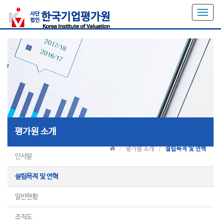
T
o
g
g
l
e
n
a
v
i
g
a
평가원 소개
t
i
평가원 소개
설립목적 및 연혁
o
인사말
n
설립목적 및 연혁
일반현황
조직도