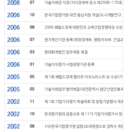
2008
07
기술거래관 지정(지식경제부 공고 제2008-170호)
2006
10
한국기업평가원 대전 충남지원 개설(도시개발연구, 군사
2006
08
2006 해럴드경제 대한민국 교육산업경영대상 수상(기
2006
07
원가계산기관 등록(재정경제부, 행정자치부, 건설교통부
2006
03
현대회계법인 업무제휴 체결
2006
01
기술가치평가 시범운영기관 등록
2005
05
제 1회 헤럴드경제 엘리트 이코노미스트 상 수상(기업평
2005
05
기술거래업무 협약체결(대전광역시 첨단산업진흥재단)
2002
11
제 1회 기업가치평가 학술대회 및 창립기념행사 개최
2002
10
한국원가원과 공동으로 제 11기 기업가치평가사 양성과
2002
08
(사)한국기업평가원 설립(초대원장으로 임득수 취임)