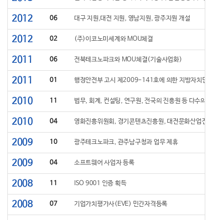
2012
06
대구 지원,대전 지원, 영남지원, 광주지원 개설
2012
02
(주)이코노미세계와 MOU체결
2011
06
전북테크노파크와 MOU체결(기술사업화)
2011
01
행정안전부 고시 제2009-141호에 의한 지방자치단체의
2010
11
법무, 회계, 컨설팅, 연구원, 전국의 진흥원 등 다수의 기
2010
04
영화진흥위원회, 경기콘텐츠진흥원, 대전문화산업진흥원
2009
10
광주테크노파크, 관주남구청과 업무 제휴
2009
04
소프트웨어 사업자 등록
2008
11
ISO 9001 인증 획득
2008
07
기업가치평가사(EVE) 민간자격등록