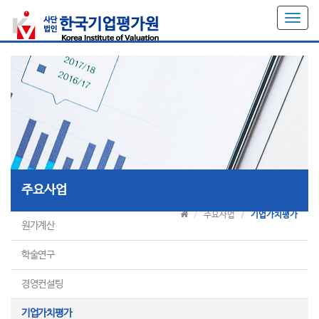
T
o
g
g
l
e
n
a
v
i
g
a
주요사업
t
i
주요사업
기업가치평가
o
원가계산
n
학술연구
경영컨설팅
기업가치평가