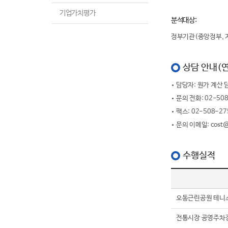
기업가치평가
분석대상:
정부기관(중앙정부, 
상담 안내(
담당자
: 원가 계산
문의 전화
: 02-5
팩스
: 02-508-27
문의 이메일
: cost@
수행실적
오동근린공원 테니스장
전통시장 공영주차장 민