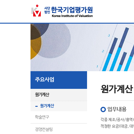
주요사업
원가계산
원가계산
원가계산
업무내용
학술연구
각종 제조/공사/용역
적정한 요금(대금, 대
경영컨설팅