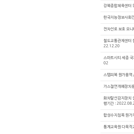
강북종합체육센터 위탁
한국지능정보사회진흥원
전차선로 보호 모니터링 시
철도교통관제센터 철도통합
22.12.20
스마트시티 세종 국가시범
02
스텝피복 원가용역​​​​​​
가스절연개폐장치용 차단부
화차탈선감지장치 설치
행기간 : 2022.08.
합성수지침목 원가계산용역
통계교육원 다목적교육관