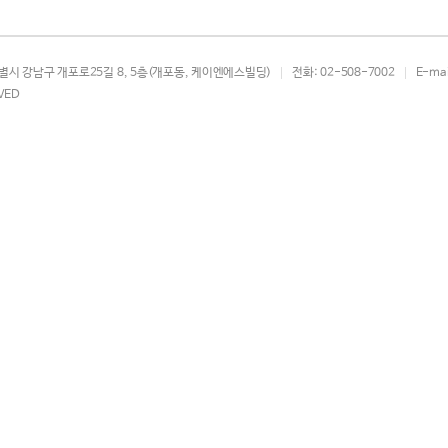
특별시 강남구 개포로25길 8, 5층(개포동, 케이엔에스빌딩)
전화
: 02-508-7002
E-mai
RVED