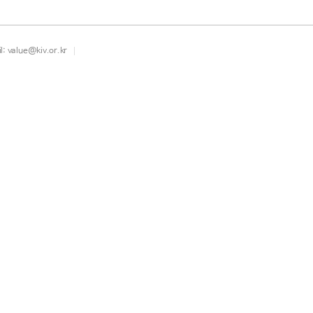
l
: value@kiv.or.kr